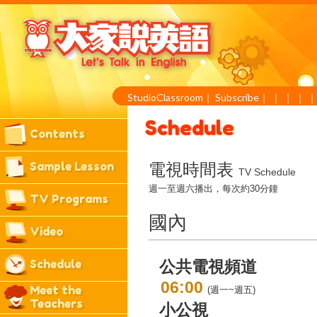
StudioClassroom
｜
Subscribe
｜
｜
｜
｜
Schedule
Contents
Sample Lesson
電視時間表
TV Schedule
週一至週六播出，每次約30分鐘
TV Programs
國內
Video
Schedule
公共電視頻道
06:00
Meet the
(週一~週五)
Teachers
小公視