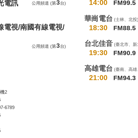
14:00
3
FM99.5
光電訊
公用頻道 (第
台)
華崗電台
(士林、北投
線電視/南國有線電視/
18:30
FM88.5
台北佳音
3
(臺北市、新
公用頻道 (第
台)
19:30
FM90.9
高雄電台
(臺南、高雄
21:00
FM94.3
分機2
6
-6789
6
5