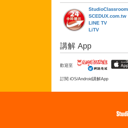
StudioClassroo
SCEDUX.com.tw
LINE TV
LiTV
講解 App
歡迎至
訂閱 iOS/Android講解App