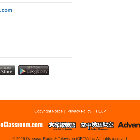
m.com
Copyright Notice
｜
Privacy Policy
｜
HELP
© 2026 Overseas Radio & Television (ORTV) Inc. All rights reserved.