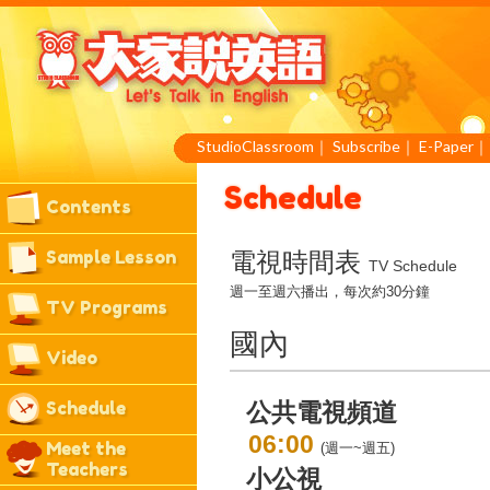
StudioClassroom
｜
Subscribe
｜
E-Paper
Schedule
Contents
Sample Lesson
電視時間表
TV Schedule
週一至週六播出，每次約30分鐘
TV Programs
國內
Video
Schedule
公共電視頻道
06:00
Meet the
(週一~週五)
Teachers
小公視