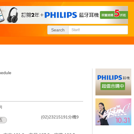
Search
hedule
詢
(02)23215191分機9
五