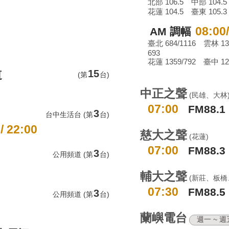
北部 106.5 中部 104.5
花蓮 104.5 臺東 105.3
08:00
AM 調幅
臺北 684/1116 雲林 1
693
花蓮 1359/792 臺中 12
15
道
(第
台)
中正之聲
(民雄、大林
07:00
FM88.1
3
台中生活台 (第
台)
 / 22:00
慈大之聲
(花蓮)
07:00
FM88.3
3
公用頻道 (第
台)
輔大之聲
(新莊、板橋
07:30
FM88.5
3
公用頻道 (第
台)
蘭嶼電台
週一 ~ 週