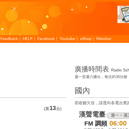
｜
Feedback
｜
HELP
｜
Facebook
｜
Youtube
｜
eShop
｜
Member
廣播時間表
Radio Sc
週一至週六播出，每次約30分鐘
國內
若收聽欠佳，請逕向各電台查
13
(第
台)
漢聲電臺
週一 ~ 週
06:00
FM 調頻